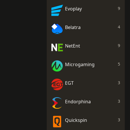
Evoplay
9
Belatra
4
NetEnt
9
Microgaming
5
EGT
3
Endorphina
3
Quickspin
3