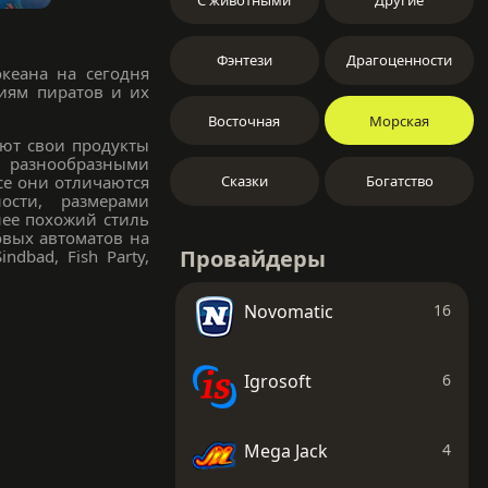
Фэнтези
Драгоценности
кеана на сегодня
ниям пиратов и их
Восточная
Морская
ют свои продукты
 разнообразными
Сказки
Богатство
се они отличаются
ости, размерами
нее похожий стиль
вых автоматов на
Провайдеры
Sindbad, Fish Party,
Novomatic
16
Igrosoft
6
Mega Jack
4