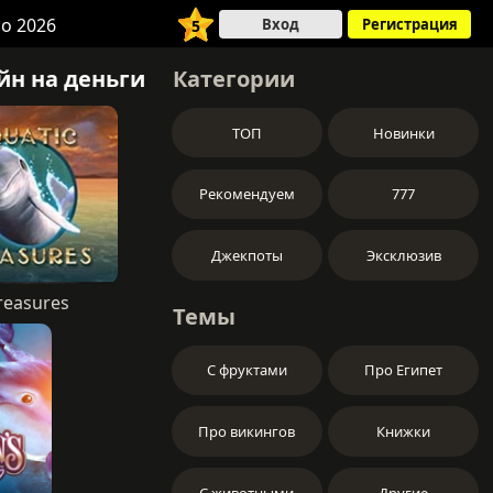
о 2026
Вход
Регистрация
йн на деньги
Категории
ТОП
Новинки
Рекомендуем
777
Джекпоты
Эксклюзив
reasures
Темы
С фруктами
Про Египет
Про викингов
Книжки
С животными
Другие