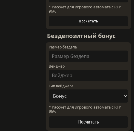
* Рассчет для игрового автомата с RTP
96%
Бездепозитный бонус
Размер бездепа
Вейджер
Тип вейджера
* Рассчет для игрового автомата с RTP
96%