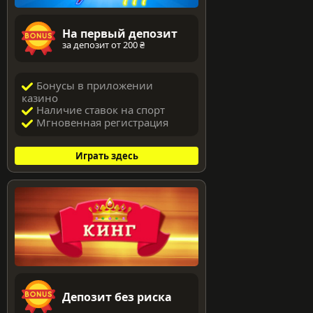
На первый депозит
за депозит от 200 ₴
Бонусы в приложении
казино
Наличие ставок на спорт
Мгновенная регистрация
Играть здесь
Депозит без риска