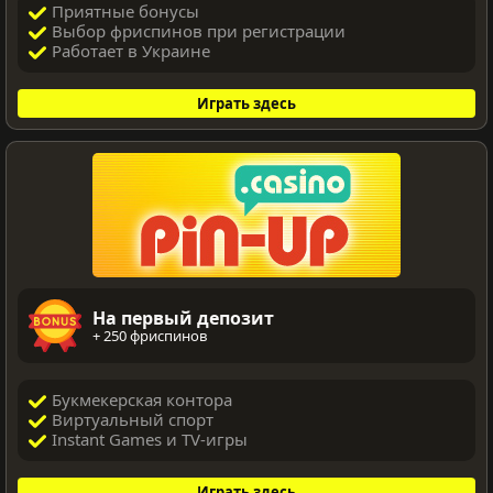
Приятные бонусы
Выбор фриспинов при регистрации
Работает в Украине
Играть здесь
На первый депозит
+ 250 фриспинов
Букмекерская контора
Виртуальный спорт
Instant Games и TV-игры
Играть здесь