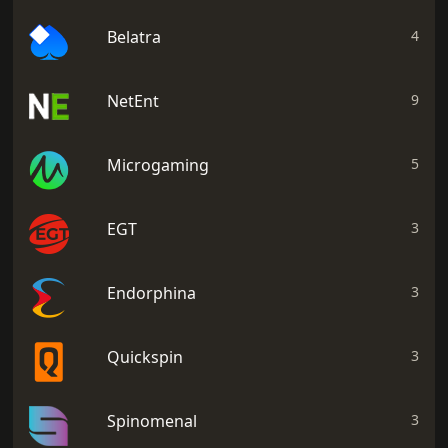
Belatra
4
NetEnt
9
Microgaming
5
EGT
3
Endorphina
3
Quickspin
3
Spinomenal
3