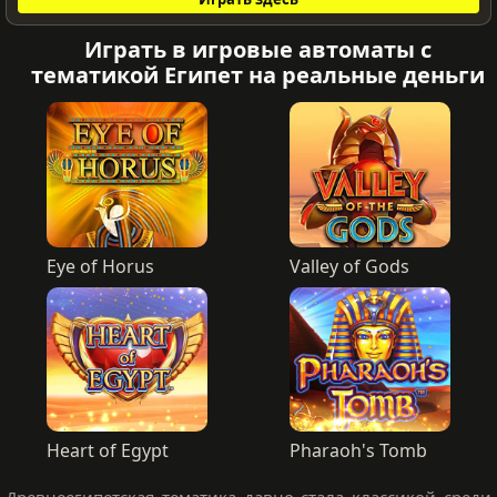
Играть в игровые автоматы с
тематикой Египет на реальные деньги
Eye of Horus
Valley of Gods
Heart of Egypt
Pharaoh's Tomb