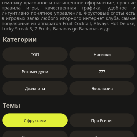
тематику красочное и насыщенное оформление, простые
правила игры, качественная графика, удобное и
интуитивно понятное управление. Фруктовые слоты есть
в игровых залах любого игорного интернет клуба, самые
популярные из аппаратов Fruit Cocktail, Always Hot Deluxe,
Lucky Streak 3, 7 Fruits, Bananas go Bahamas и др.
Категории
ТОП
Новинки
Рекомендуем
777
Джекпоты
Эксклюзив
Темы
С фруктами
Про Египет