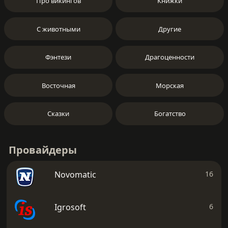
Про викингов
Книжки
С животными
Другие
Фэнтези
Драгоценности
Восточная
Морская
Сказки
Богатство
Провайдеры
Novomatic
16
Igrosoft
6