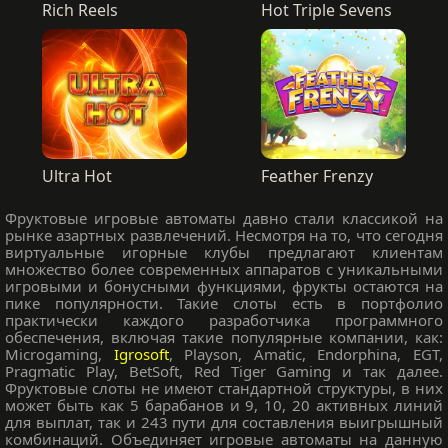
Rich Reels
Hot Triple Sevens
Ultra Hot
Feather Frenzy
Фруктовые игровые автоматы давно стали классикой на
рынке азартных развлечений. Несмотря на то, что сегодня
виртуальные игорные клубы предлагают клиентам
множество более современных аппаратов с уникальными
игровыми и бонусными функциями, фрукты остаются на
пике популярности. Такие слоты есть в портфолио
практически каждого разработчика программного
обеспечения, включая такие популярные компании, как:
Microgaming,
Igrosoft
, Playson, Amatic, Endorphina, EGT,
Pragmatic Play, BetSoft, Red Tiger Gaming и так далее.
Фруктовые слоты не имеют стандартной структуры, в них
может быть как 5 барабанов и 9, 10, 20 активных линий
для выплат, так и 243 пути для составления выигрышный
комбинаций. Объединяет игровые автоматы на данную