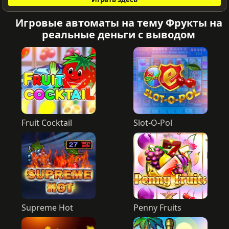
Игровые автоматы на тему Фрукты на
реальные деньги с выводом
Fruit Cocktail
Slot-O-Pol
Supreme Hot
Penny Fruits