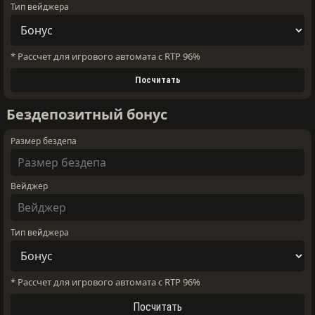
Тип вейджера
* Рассчет для игрового автомата с RTP 96%
Бездепозитный бонус
Размер бездепа
Вейджер
Тип вейджера
* Рассчет для игрового автомата с RTP 96%