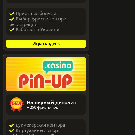
Приятные бонусы
Выбор фриспинов при
регистрации
Работает в Украине
Играть здесь
На первый депозит
+ 250 фриспинов
Букмекерская контора
Виртуальный спорт