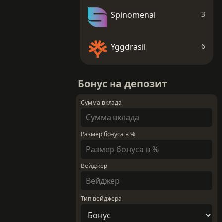
Spinomenal
3
Yggdrasil
6
Бонус на депозит
Сумма вклада
Размер бонуса в %
Вейджер
Тип вейджера