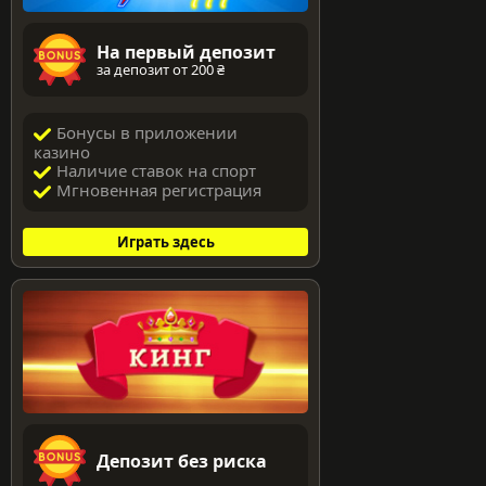
На первый депозит
за депозит от 200 ₴
Бонусы в приложении
казино
Наличие ставок на спорт
Мгновенная регистрация
Играть здесь
Депозит без риска