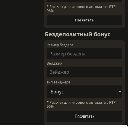
* Рассчет для игрового автомата с RTP
96%
Бездепозитный бонус
Размер бездепа
Вейджер
Тип вейджера
* Рассчет для игрового автомата с RTP
96%