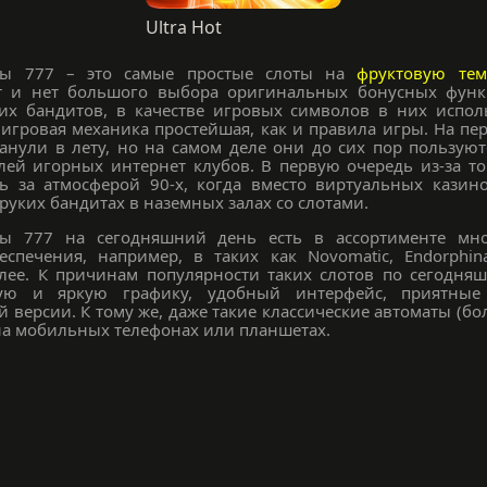
Ultra Hot
ты 777 – это самые простые слоты на
фруктовую тем
ет и нет большого выбора оригинальных бонусных функц
ких бандитов, в качестве игровых символов в них испол
 игровая механика простейшая, как и правила игры. На пер
анули в лету, но на самом деле они до сих пор пользую
лей игорных интернет клубов. В первую очередь из-за то
ь за атмосферой 90-х, когда вместо виртуальных казин
руких бандитах в наземных залах со слотами.
ты 777 на сегодняшний день есть в ассортименте мно
спечения, например, в таких как Novomatic, Endorphin
далее. К причинам популярности таких слотов по сегодня
ную и яркую графику, удобный интерфейс, приятные
 версии. К тому же, даже такие классические автоматы (бо
на мобильных телефонах или планшетах.