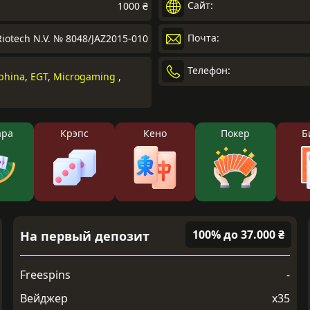
Сайт:
1000 ₴
Почта:
Riotech N.V. № 8048/JAZ2015-010
Телефон:
phina
,
EGT
,
Microgaming
,
ара
Крэпс
Кено
Покер
Б
100% до 37.000 ₴
На первый депозит
Freespins
-
Вейджер
х35