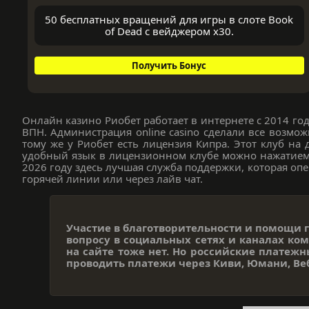
50 бесплатных вращений для игры в слоте Book
of Dead с вейджером х30.
Получить Бонус
Онлайн казино Риобет работает в интернете с 2014 го
ВПН. Администрация online casino сделали все возмож
тому же у Риобет есть лицензия Кипра. Этот клуб на
удобный язык в лицензионном клубе можно нажатием о
2026 году здесь лучшая служба поддержки, которая оп
горячей линии или через лайв чат.
Участие в благотворительности и помощи 
вопросу в социальных сетях и каналах ко
на сайте тоже нет. Но российские платежн
проводить платежи через Киви, Юмани, Веб