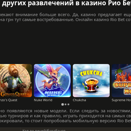
 других развлечений в казино Рио Бе
екают внимание больше всего. Да, казино предлагает ещ
на грн тут самые востребованные. Онлайн казино Rio Bet 
но появляются новые модели. Если следить за новостями, 
 турниров и как правило, играть приходится на самых св
локировали, то стоит попробовать мобильную версию Rio Bet