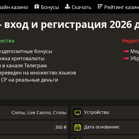
айн казино
Бонусы
Скачать
Рейтинг казин
- вход и регистрация 2026
ества
Недос
ездепозитные бонусы
Мед
ржка критовалюты
Убр
 в канале Телеграм
ереведен на множество языков
CP на реальные деньги
Устройства:
Слоты, Live Casino, Столы
Дата основания:
300 ₴