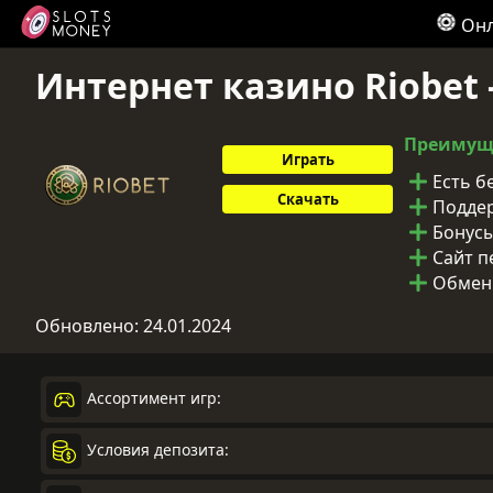
Онл
Интернет казино Riobet 
Преимущ
Играть
Есть б
Скачать
Подде
Бонусы
Сайт п
Обмен 
Обновлено: 24.01.2024
Ассортимент игр:
Условия депозита: