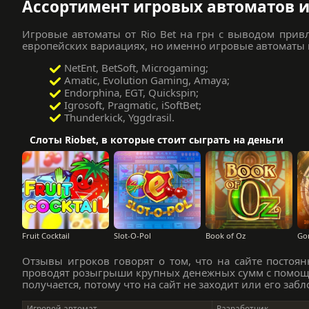
Ассортимент игровых автоматов и
Игровые автоматы от Rio Bet на грн с выводом привл
европейских вариациях, но именно игровые автоматы 
NetEnt, BetSoft, Microgaming;
Amatic, Evolution Gaming, Amaya;
Endorphina, EGT, Quickspin;
Igrosoft, Pragmatic, iSoftBet;
Thunderkick, Yggdrasil.
Отзывы игроков говорят о том, что на сайте постоян
проводят розыгрыши крупных денежных сумм с помощью
получается, потому что на сайт не заходит или его заб