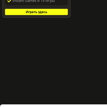
Instant Games и TV-игры
Играть здесь