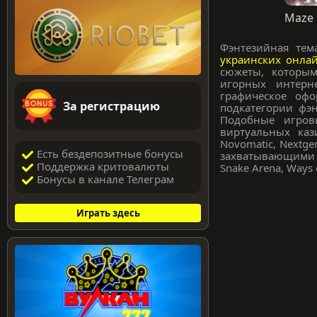
Maze
Фэнтезийная тем
украинских онла
сюжеты, которы
игорных интерн
графическое оф
За регистрацию
подкатегории фэн
Подобные игров
виртуальных ка
Novomatic, Nextgen
Есть бездепозитные бонусы
захватывающими 
Поддержка критовалюты
Snake Arena, Ways o
Бонусы в канале Телеграм
Играть здесь