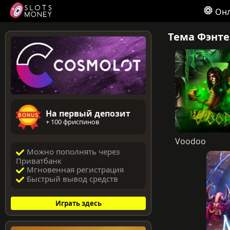
Онл
Тема Фэнте
На первый депозит
+ 100 фриспинов
Voodoo
Можно пополнять через
Приватбанк
Мгновенная регистрация
Быстрый вывод средств
Играть здесь