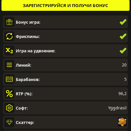
ЗАРЕГИСТРИРУЙСЯ И ПОЛУЧИ БОНУС
Бонус игра:
Фриспины:
Игра на удвоение:
20
Линий:
5
Барабанов:
96,2
RTP (%):
Yggdrasil
Софт:
Скаттер: