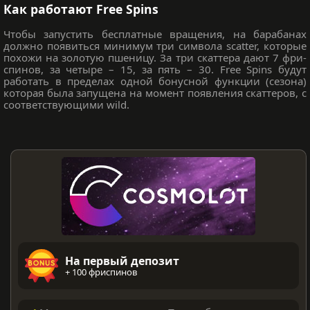
Как работают Free Spins
Чтобы запустить бесплатные вращения, на барабанах
должно появиться минимум три символа scatter, которые
похожи на золотую пшеницу. За три скаттера дают 7 фри-
спинов, за четыре – 15, за пять – 30. Free Spins будут
работать в пределах одной бонусной функции (сезона)
которая была запущена на момент появления скаттеров, с
соответствующими wild.
На первый депозит
+ 100 фриспинов