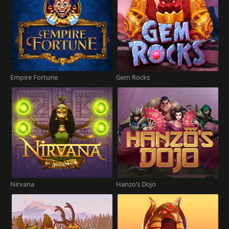
Empire Fortune
Gem Rocks
Nirvana
Hanzo’s Dojo