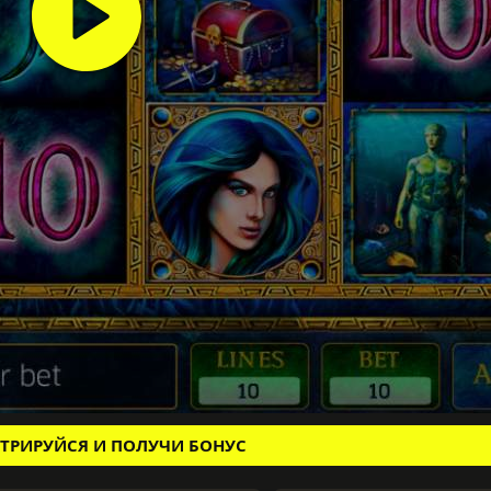
СТРИРУЙСЯ И ПОЛУЧИ БОНУС