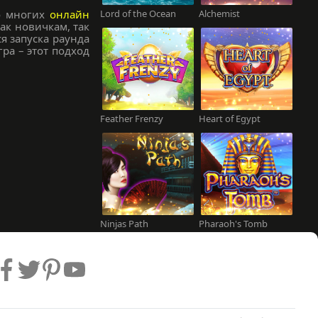
во многих
онлайн
Lord of the Ocean
Alchemist
ак новичкам, так
я запуска раунда
ра – этот подход
Feather Frenzy
Heart of Egypt
Ninjas Path
Pharaoh's Tomb