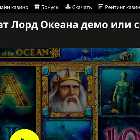
айн казино
Бонусы
Скачать
Рейтинг казин
ат Лорд Океана демо или с