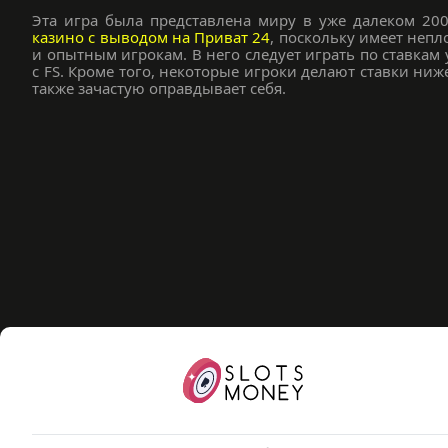
Эта игра была представлена миру в уже далеком 20
казино с выводом на Приват 24
, поскольку имеет неп
и опытным игрокам. В него следует играть по ставкам
с FS. Кроме того, некоторые игроки делают ставки ниж
также зачастую оправдывает себя.