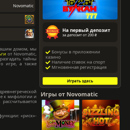
Novomatic
На первый депозит
за депозит от 200 ₴
 нашим домом, мы
Бонусы в приложении
ьги
от Novomatic,
казино
разгадать тайны
Наличие ставок на спорт
о игре, а также
Мгновенная регистрация
Играть здесь
древнегреческой
Игры от Novomatic
ие к мифологии и
 рассчитывается
функции: «риск»-