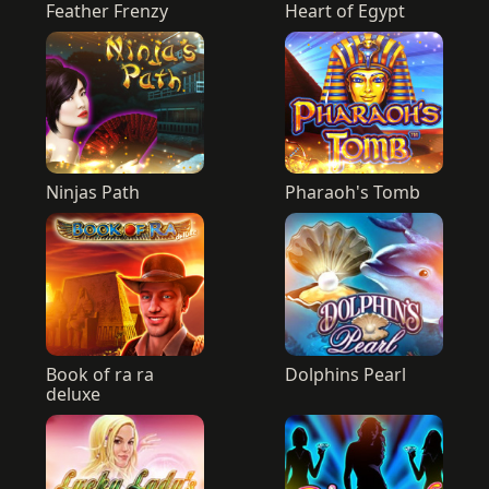
Feather Frenzy
Heart of Egypt
Ninjas Path
Pharaoh's Tomb
Book of ra ra
Dolphins Pearl
deluxe