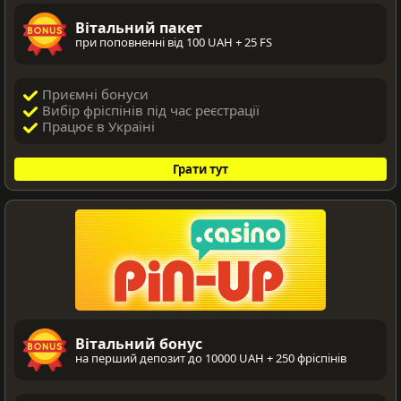
Вітальний пакет
при поповненні від 100 UAH + 25 FS
Приємні бонуси
Вибір фріспінів під час реєстрації
Працює в Україні
Грати тут
Вітальний бонус
на перший депозит до 10000 UAH + 250 фріспінів