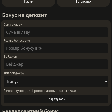
Казки
Багатство
Бонус на депозит
Сума вкладу
Розмір бонусу в %
Вейджер
Тип вейджеру
* Розрахунок для ігрового автомата з RTP 96%
Бездепозитний бонус