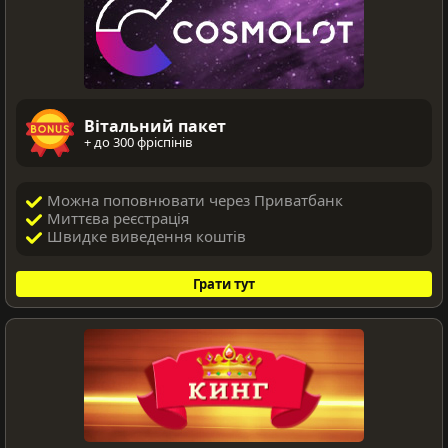
Вітальний пакет
+ до 300 фріспінів
Можна поповнювати через Приватбанк
Миттєва реєстрація
Швидке виведення коштів
Грати тут