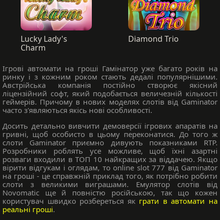
Lucky Lady's
Diamond Trio
Charm
Ігрові автомати на гроші Гамінатор уже багато років на
ринку і з кожним роком стають дедалі популярнішими.
Австрійська компанія постійно створює якісний
ліцензійний софт, який подобається величезній кількості
геймерів. Причому в нових моделях слотів від Gaminator
часто з'являються якісь нові особливості.
Досить детально вивчити демоверсії ігрових апаратів на
гривні, щоб особисто в цьому переконатися. До того ж
слоти Gaminator приємно дивують показниками RTP.
Розробники роблять усе можливе, щоб їхні азартні
розваги входили в ТОП 10 найкращих за віддачею. Якщо
вірити відгукам і оглядам, то online slot 777 від Gaminator
на гроші - це справжній приклад того, як потрібно робити
слоти з великими виграшами. Емулятор слотів від
Novomatic ще й повністю російською, так що кожен
користувач швидко розбереться як
грати в автомати на
реальні гроші
.