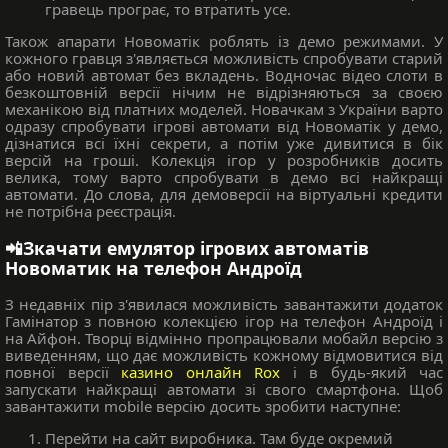
гравець програє, то втратить усе.
Також апарати Новоматік роблять із демо режимами. У
кожного гравця з'являється можливість спробувати старий
або новий автомат без вкладень. Водночас відео слоти в
безкоштовній версії нічим не відрізняються за своєю
механікою від платних моделей. Новачкам з України варто
одразу спробувати ігрові автомати від Новоматік у демо,
дізнатися всі їхні секрети, а потім уже дивитися в бік
версій на гроші. Колекція ігор у розробників досить
велика, тому варто спробувати в демо всі найкращі
автомати. До слова, для демоверсії на віртуальні кредити
не потрібна реєстрація.
📲Зкачати емулятор ігрових автоматів
Новоматик на телефон Андроїд
З недавніх пір з'явилася можливість завантажити додаток
Гамінатор з повною колекцією ігор на телефон Андроїд і
на Айфон. Творці відмінно пропрацювали мобайл версію з
виведенням, що дає можливість кожному відмовитися від
повної версії
казино онлайн Rox
і в будь-який час
запускати найкращі автомати зі свого смартфона. Щоб
завантажити mobile версію досить зробити наступне:
Перейти на сайт виробника. Там буде окремий