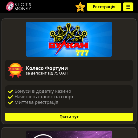
☰
Реєстрація
Колесо Фортуни
за депозит від 75 UAH
Бонуси в додатку казино
Наявність ставок на спорт
Миттєва реєстрація
Грати тут