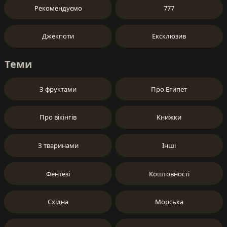
Рекомендуємо
777
Джекпоти
Ексклюзив
Теми
З фруктами
Про Египет
Про вікінгів
Книжки
З тваринами
Інші
Фентезі
Коштовності
Східна
Морська