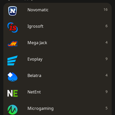
Novomatic
16
Igrosoft
6
Mega Jack
4
Evoplay
9
Belatra
4
NetEnt
9
Microgaming
5