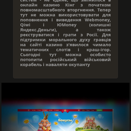
онлайн казино Кінг з початком
повномасштабного вторгнення. Тепер
тут не можна використовувати для
поповнення і виведення Webmoney,
Qiwi і ЮМопеу (колишні
Яндекс.Деньги), а також
реєструватися і грати з Росії. Для
підтримки морального духу гравців
на сайті казино з'явилося чимало
тематичних слотів і краш-ігор.
Сьогодні тут можна особисто
потопити російський військовий
корабель і наваляти окупанту