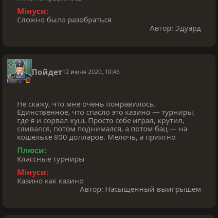
Мінуси:
Сложно было разобраться
Автор:
Эдуард
Пойдет
12 июня 2020, 10:46
Не скажу, что мне очень понравилось.
Единственное, что спасло это казино — турниры,
где я и сорвал куш. Просто себе играл, крутил,
сливался, потом поднимался, а потом бац — на
кошельке 800 долларов. Мелочь, а приятно
Плюси:
Классные турниры
Мінуси:
Казино как казино
Автор:
Насыщенный выигрышем