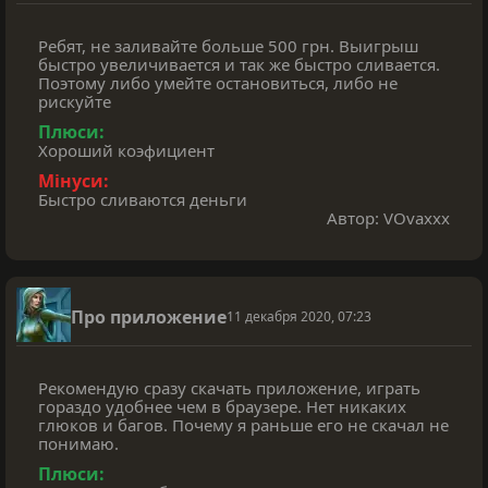
Ребят, не заливайте больше 500 грн. Выигрыш
быстро увеличивается и так же быстро сливается.
Поэтому либо умейте остановиться, либо не
рискуйте
Плюси:
Хороший коэфициент
Мінуси:
Быстро сливаются деньги
Автор:
VOvaxxx
Про приложение
11 декабря 2020, 07:23
Рекомендую сразу скачать приложение, играть
гораздо удобнее чем в браузере. Нет никаких
глюков и багов. Почему я раньше его не скачал не
понимаю.
Плюси: