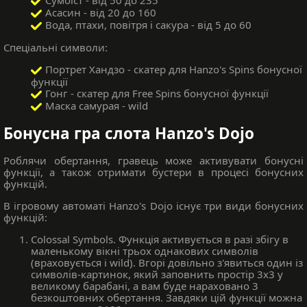
Асасин - від 20 до 160
Вода, птахи, повітря і сакура - від 5 до 60
Спеціальні символи:
Портрет Хандзо - скатер для Hanzo's Spins бонусної
функції
Гонг - скатер для Free Spins бонусної функції
Маска самурая - wild
Бонусна гра слота Hanzo's Dojo
Роблячи обертання, гравець може активувати бонусні
функції, а також отримати бустери в процесі бонусних
функцій.
В ігровому автоматі Hanzo's Dojo існує три види бонусних
функцій:
Colossal Symbols. Функція активується в разі збігу в
маленькому вікні трьох однакових символів
(враховується і wild). Вгорі довільно з'явиться один із
символів-картинок, який заповнить простір 3х3 у
великому барабані, а вам буде нараховано 3
безкоштовних обертання. Завдяки цій функції можна