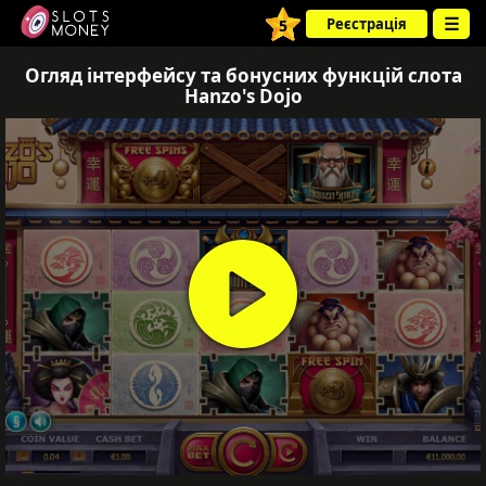
☰
Реєстрація
Огляд інтерфейсу та бонусних функцій слота
Hanzo's Dojo