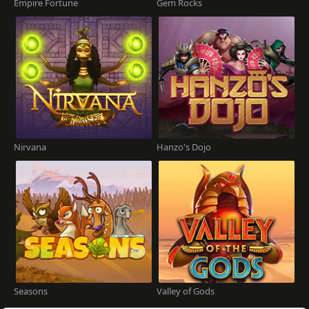
Empire Fortune
Gem Rocks
Nirvana
Hanzo's Dojo
Seasons
Valley of Gods