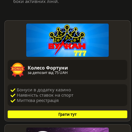
боки активних ліній.
Колесо Фортуни
за депозит від 75 UAH
Бонуси в додатку казино
Наявність ставок на спорт
Миттєва реєстрація
Грати тут