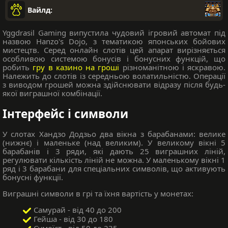
Вайлд:
Yggdrasil Gaming випустила чудовий ігровий автомат під
назвою Hanzo's Dojo, з тематикою японських бойових
мистецтв. Серед онлайн слотів цей апарат вирізняється
особливою системою бонусів і бонусних функцій, що
робить
гру в казино на гроші
різноманітною і яскравою.
Належить до слотів із середньою волатильністю. Операції
з виводом грошей можна здійснювати відразу після будь-
якої виграшної комбінації.
Інтерфейс і символи
У слотах Хандзо Додзьо два вікна з барабанами: велике
(нижнє) і маленьке (над великим). У великому вікні 5
барабанів і 3 ряди, які дають 25 виграшних ліній,
регулювати кількість ліній не можна. У маленькому вікні 1
ряд і 3 барабани для спеціальних символів, що активують
бонусні функції.
Виграшні символи в грі та їхня вартість у монетах:
Самурай - від 40 до 200
Гейша - від 30 до 180
Сумоїст - від 50 до 235