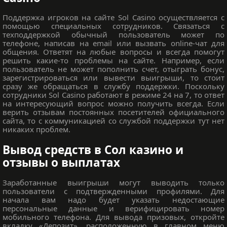
Поддержка игроков на сайте Sol Casino осуществляется с
помощью специальных сотрудников. Связаться с
техподдержкой обычный пользователь может по
телефоне, написав на email или вызвать online-чат для
общения. Ответят на любые вопросы и всегда помогут
решить какие-то проблемы на сайте. Например, если
пользователь не может пополнить счет, отыграть бонус,
зарегистрироваться или вывести выигрыши, то стоит
сразу же обращаться в службу поддержки. Поскольку
сотрудники Sol Casino работают в режиме 24 на 7, то ответ
на интересующий вопрос можно получить всегда. Если
верить отзывам постоянных посетителей официального
сайта, то с коммуникацией со службой поддержки тут нет
никаких проблем.
Вывод средств в Сол казино и
отзывы о выплатах
Заработанные выигрыши могут выводить только
пользователи с подтвержденными профилями. Для
начала вам надо будет указать недостающие
персональные данные и верифицировать номер
мобильного телефона. Для вывода призовых, откройте
вкладку «Депозит», расположенную в главном меню