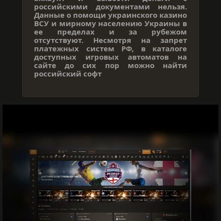
российскими документами нельзя.
Данные о помощи украинского казино
ВСУ и мирному населению Украины в
ее пределах и за рубежом
отсутствуют. Несмотря на запрет
платежных систем РФ, в каталоге
доступных игровых автоматов на
сайте до сих пор можно найти
российский софт