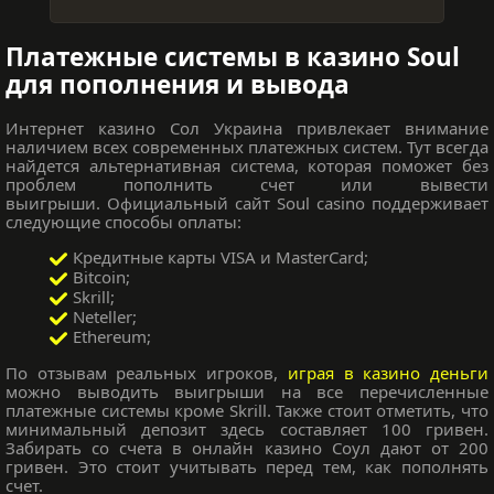
Платежные системы в казино Soul
для пополнения и вывода
Интернет казино Сол Украина привлекает внимание
наличием всех современных платежных систем. Тут всегда
найдется альтернативная система, которая поможет без
проблем пополнить счет или вывести
выигрыши. Официальный сайт Soul casino поддерживает
следующие способы оплаты:
Кредитные карты VISA и MasterCard;
Bitcoin;
Skrill;
Neteller;
Ethereum;
По отзывам реальных игроков,
играя в казино деньги
можно выводить выигрыши на все перечисленные
платежные системы кроме Skrill. Также стоит отметить, что
минимальный депозит здесь составляет 100 гривен.
Забирать со счета в онлайн казино Соул дают от 200
гривен. Это стоит учитывать перед тем, как пополнять
счет.