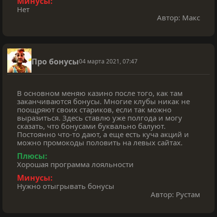
Минусы:
Нет
Автор:
Макс
Про бонусы
04 марта 2021, 07:47
В основном меняю казино после того, как там
заканчиваются бонусы. Многие клубы никак не
поощряют своих стариков, если так можно
выразиться. Здесь ставлю уже полгода и могу
сказать, что бонусами буквально балуют.
Постоянно что-то дают, а еще есть куча акций и
можно промокоды половить на левых сайтах.
Плюсы:
Хорошая программа лояльности
Минусы:
Нужно отыгрывать бонусы
Автор:
Рустам