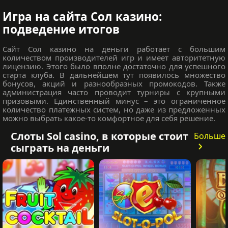
Игра на сайта Сол казино:
подведение итогов
Сайт Сол казино на деньги работает с большим
количеством производителей игр и имеет авторитетную
лицензию. Этого было вполне достаточно для успешного
старта клуба. В дальнейшем тут появилось множество
бонусов, акций и разнообразных промокодов. Также
администрация часто проводит турниры с крупными
призовыми. Единственный минус – это ограниченное
количество платежных систем, но даже из предложенных
можно выбрать какое-то комфортное для себя решение.
Слоты Sol casino, в которые стоит
Больше
сыграть на деньги