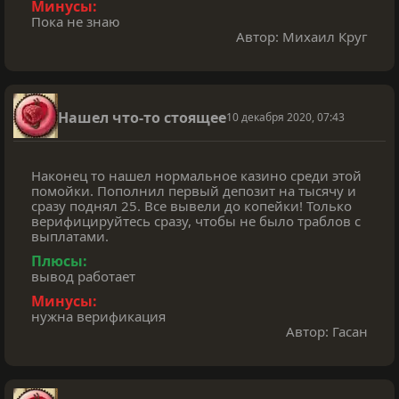
Минусы:
Пока не знаю
Автор:
Михаил Круг
Нашел что-то стоящее
10 декабря 2020, 07:43
Наконец то нашел нормальное казино среди этой
помойки. Пополнил первый депозит на тысячу и
сразу поднял 25. Все вывели до копейки! Только
верифицируйтесь сразу, чтобы не было траблов с
выплатами.
Плюсы:
вывод работает
Минусы:
нужна верификация
Автор:
Гасан