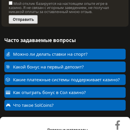
Мой отклик базируется на настоящем опыте игре в
казино. Я не связан с игорным заведением, не получал
никакой оплаты за оставленный мною отзыв.
Отправить
Часто задаваемые вопросы
Можно ли делать ставки на спорт?
Какой бонус на первый депозит?
Какие платежные системы поддерживает казино?
Как отыграть бонус в Сол казино?
Что такое SolCoins?
Полезные материалы