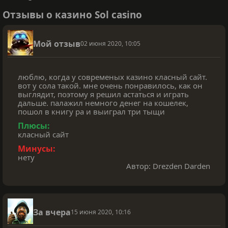
Отзывы о казино Sol casino
Мой отзыв
02 июня 2020, 10:05
люблю, когда у современых казино класный сайт.
вот у сола такой. мне очень понравилось, как он
выглядит, поэтому я решил астаться и играть
дальше. палажил немного денег на кошелек,
пошол в книгу ра и выиграл три тыщи
Плюсы:
класный сайт
Минусы:
нету
Автор:
Drezden Darden
За вчера
15 июня 2020, 10:16